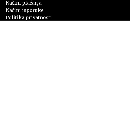
Načini plaćanja
Načini isporuke
Politika privatnosti
PODACI O TRGOVCU
NAZIV: VEB PRODAJA KNV
PIB: 113644076
MB: 66972542
ADRESA: Mileševska 25, Vračar
TR: 160-6000001717968-46
TR: 205-530316-37
info@stiropor-lajsne.rs
065 2236277
Nastojimo da budemo što precizniji u opisu proizvoda, prikazu slika i
samih cena, ali ne možemo garantovati da su sve informacije kompletne i