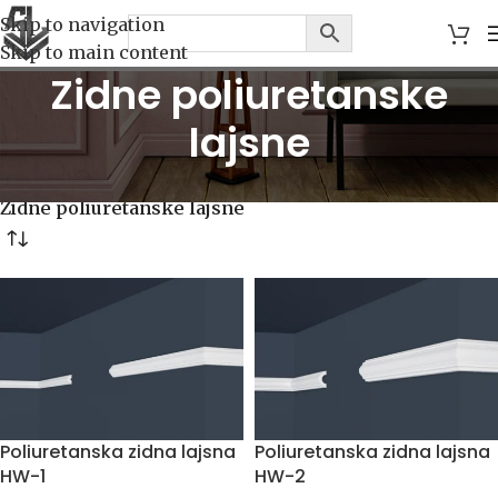
Skip to navigation
Skip to main content
Zidne poliuretanske
lajsne
Početna
/
POLIURETANSKE LAJSNE
/
Zidne poliuretanske lajsne
Poliuretanska zidna lajsna
Poliuretanska zidna lajsna
HW-1
HW-2