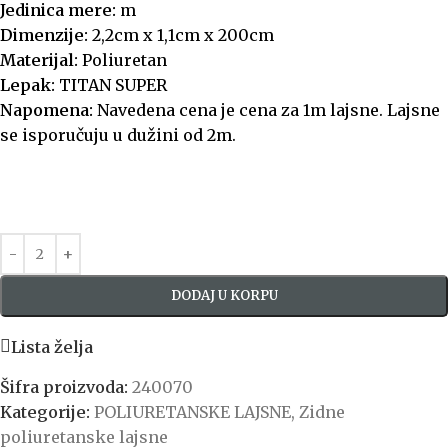
Jedinica mere:
m
Dimenzije:
2,2cm x 1,1cm x 200cm
Materijal:
Poliuretan
Lepak:
TITAN SUPER
Napomena:
Navedena cena je cena za 1m lajsne. Lajsne
se isporučuju u dužini od 2m.
DODAJ U KORPU
Lista želja
Šifra proizvoda:
240070
Kategorije:
POLIURETANSKE LAJSNE
,
Zidne
poliuretanske lajsne