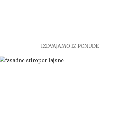
IZDVAJAMO IZ PONUDE
KNV WEB PRODAJA predstavlja online prodavnicu
kupovina proizvoda se odvija isključivo online.
ONLINE KUPOVINA
Uputstvo za online kupovinu
Uslovi online kupovine
Reklamacije