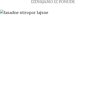
IZDVAJAMO IZ PONUDE
KNV WEB PRODAJA predstavlja online prodavnicu
kupovina proizvoda se odvija isključivo online.
ONLINE KUPOVINA
Uputstvo za online kupovinu
Uslovi online kupovine
Reklamacije
Prava potrošača
PORUČIVANJE I DOSTAVA
Načini plaćanja
Načini isporuke