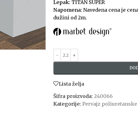
Lepak:
TITAN SUPER
Napomena:
Navedena cena je cena 
dužini od 2m.
DOD
Lista želja
Šifra proizvoda:
240066
Kategorije:
Pervajz poliuretanske