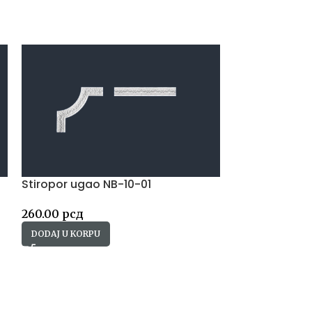
Stiropor ugao NB-10-01
Lepak za stir
310ml
260.00
рсд
405.00
рсд
DODAJ U KORPU
DODAJ U KORP