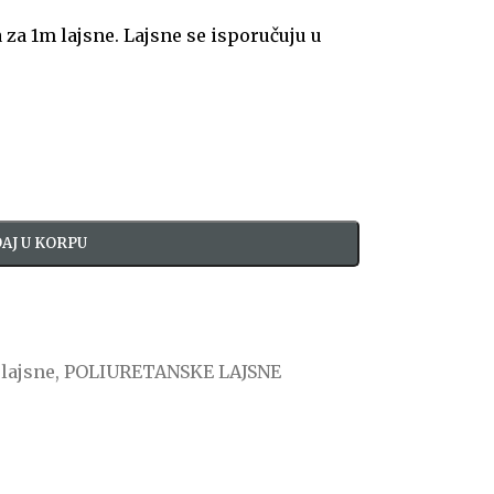
za 1m lajsne. Lajsne se isporučuju u
AJ U KORPU
 lajsne
,
POLIURETANSKE LAJSNE