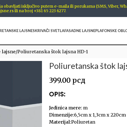
obavljati isključivo putem e-maila ili porukama (SMS, Viber, Wh
sne.rs ili na broj +381 65 223 6277.
RETANSKE LAJSNE
SKRIVAČI SVETLA
FASADNE LAJSNE
PLAFONSKE OBL
 lajsne
/
Poliuretanska štok lajsna HD-1
Poliuretanska štok la
399.00
рсд
OPIS:
Jedinica mere:
m
Dimenzije:
6,5cm x 1,3cm x 220cm
Materijal:
Poliuretan