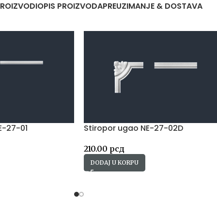
PROIZVODI
OPIS PROIZVODA
PREUZIMANJE & DOSTAVA
E-27-01
Stiropor ugao NE-27-02D
210.00
рсд
DODAJ U KORPU