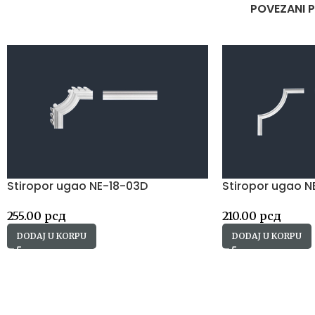
POVEZANI 
Stiropor ugao NE-18-03D
Stiropor ugao N
255.00
рсд
210.00
рсд
DODAJ U KORPU
DODAJ U KORPU