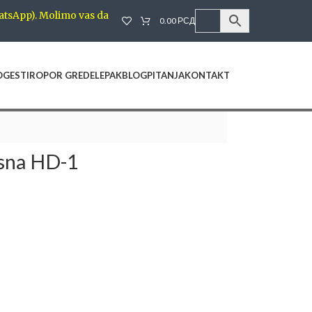
atsApp). Molimo vas da
0.00
РСД
OGE
STIROPOR GREDE
LEPAK
BLOG
PITANJA
KONTAKT
jsna HD-1