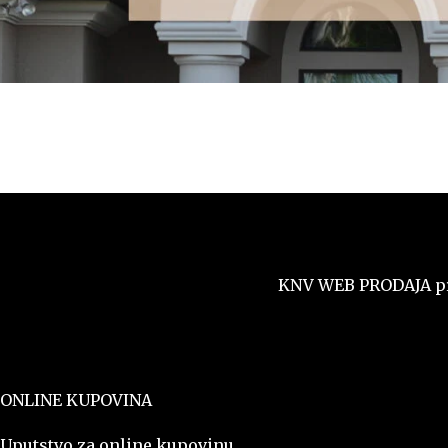
KNV WEB PRODAJA pred
ONLINE KUPOVINA
Uputstvo za online kupovinu