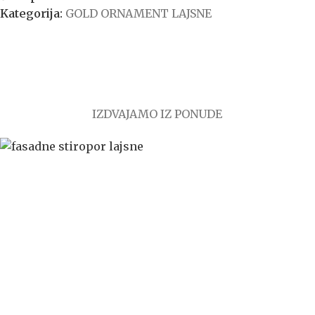
Kategorija:
GOLD ORNAMENT LAJSNE
IZDVAJAMO IZ PONUDE
KNV WEB PRODAJA predstavlja online prodavnicu
kupovina proizvoda se odvija isključivo online.
ONLINE KUPOVINA
Uputstvo za online kupovinu
Uslovi online kupovine