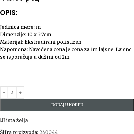
OPIS:
Jedinica mere:
m
Dimenzije:
10 x 3.7cm
Materijal:
Ekstrudirani polistiren
Napomena:
Navedena cena je cena za 1m lajsne. Lajsne
se isporučuju u dužini od 2m.
DODAJ U KORPU
Lista želja
Šifra proizvoda:
240044